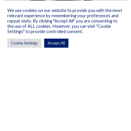
We use cookies on our website to provide you with the most
relevant experience by remembering your preferences and
repeat visits. By clicking "Accept All" you are consenting to
Louis Tengo
the use of ALL cookies. However, you can visit "Cookie
Settings" to provide controlled consent.
Senior Associate
Cookie Settings
Accept All
Louis a rejoint Okan en septembre 2021.
Avant de rejoindre Okan, il a travaillé en M&A et
conseil aux gouvernements chez Southbridge, en
Commodity Trade Finance
chez Natixis et en Audit
financier chez PwC.
Louis est diplômé de Sciences Po.