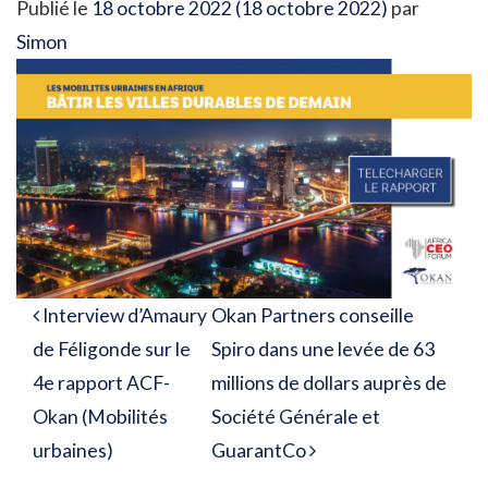
Publié le
18 octobre 2022
(18 octobre 2022)
par
Simon
Navigation des articles
Interview d’Amaury
Okan Partners conseille
de Féligonde sur le
Spiro dans une levée de 63
4e rapport ACF-
millions de dollars auprès de
Okan (Mobilités
Société Générale et
urbaines)
GuarantCo